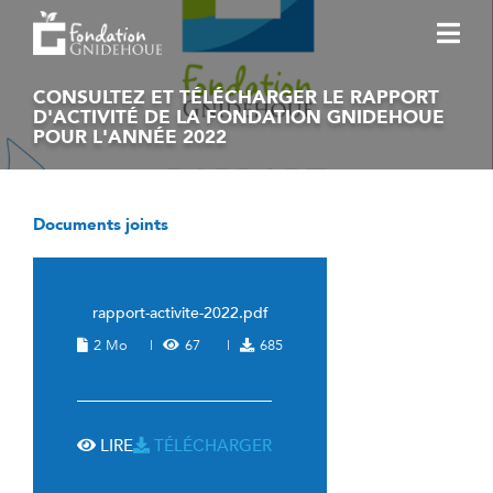
CONSULTEZ ET TÉLÉCHARGER LE RAPPORT
NOS PROGRAMMES
D'ACTIVITÉ DE LA FONDATION GNIDEHOUE
POUR L'ANNÉE 2022
SEMAINE DE L'ÉCOLOGIE
TECH4CLIMATE
Documents joints
LA FONDATION
ACTUALITÉS
rapport-activite-2022.pdf
FAIRE UN DON
2 Mo
|
67
|
685
LIRE
TÉLÉCHARGER